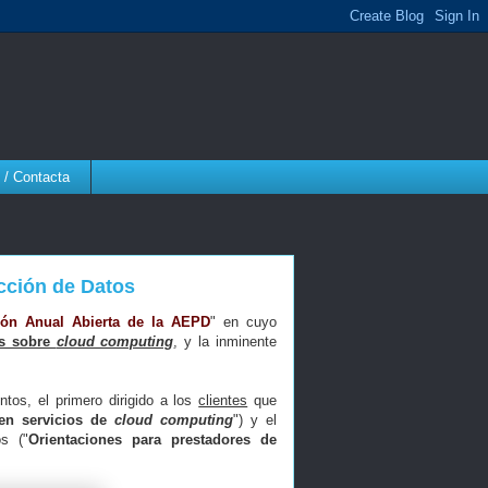
 / Contacta
cción de Datos
ión Anual Abierta de la AEPD
" en cuyo
es sobre
cloud computing
, y la inminente
os, el primero dirigido a los
clientes
que
ten servicios de
cloud computing
") y el
s ("
Orientaciones para prestadores de