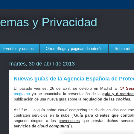
temas y Privacidad
Eventos y cursos
Otros Blogs y páginas de interés
Sobre mí...
martes, 30 de abril de 2013
Nuevas guías de la Agencia Española de Prote
El pasado viernes, 26 de abril, se celebró en Madrid la "
5ª Ses
programa
ya se anunciaba la presentación de la
guía y directric
publicación de una nueva guía sobre la
regulación de las
cookies
.
Así fue. La guía sobre
cloud computing
se divide en dos document
contraten servicios en la nube ("
Guía para clientes que contra
segundo dirigido a los
proveedores
que prestan dichos servicio
servicios de
cloud computing
").