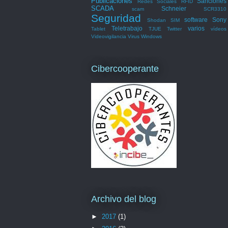
Publicaciones
Sanciones
Redes Sociales
RFID
SCADA
Schneier
scam
SCR3310
Seguridad
software
Sony
Shodan
SIM
Teletrabajo
varios
Tablet
TJUE
Twitter
vídeos
Videovigilancia
Virus
Windows
Cibercooperante
Archivo del blog
►
2017
(1)