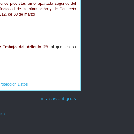
iones previstas en el apartado segundo del
a Sociedad de la Información y de Comercio
2012, de 30 de marzo
".
 Trabajo del Artículo 29
, al que -en su
rotección Datos
Entradas antiguas
om)