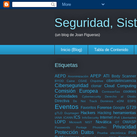
Seguridad, Sis
(un blog de Joan Figueras)
Inicio (Blog)
Tabla de Contenido
Etiquetas
AEPD
APEP
ATI
Body Scanner
Anonimización
ciberdelincuencia
BYOD
Caine
CGAE
Chipdrive
Ciberseguridad
Cloud Computing
clonar
Comisión Europea
cookies
Contraseñas
Curiosidades
Cybersecurity
Derecho al Olvido
Directiva
Do Not Track
Dominios
eDNI
EDPS
Eventos
Forense
GT29
Favoritos
Google
Hackers
herramientas
Hacking
gTLD
Guymager
ICS
Internet
IANA
ICANN
InfoSecurity
IPv6
Libertades
LOPD
Novática
OWASP
Microsoft
NIST
OT
Privacidad
Passwords
Peritaje
PhotoRec
Protección Datos
PSN
Prueba electrónica